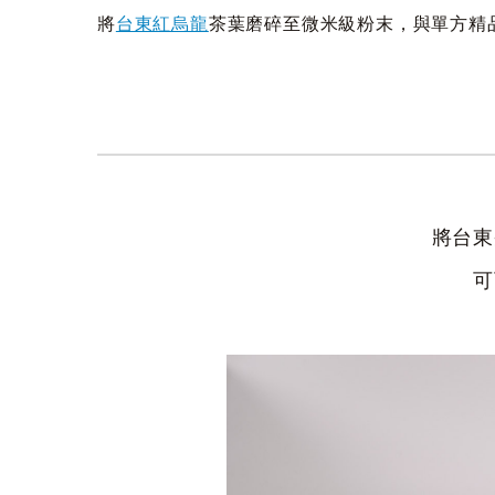
將
台東紅烏龍
茶葉磨碎至微米級粉末，與單方精
將台東
可