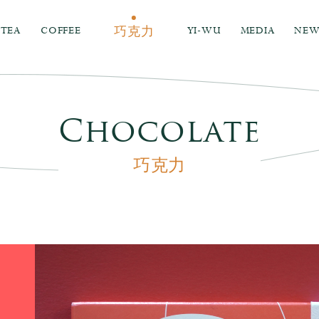
TEA
COFFEE
YI-WU
MEDIA
NEW
巧克力
Chocolate
巧克力