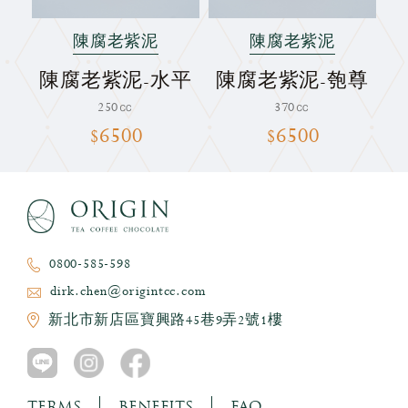
陳腐老紫泥
陳腐老紫泥
櫻
陳腐老紫泥-水平
陳腐老紫泥-匏尊
250㏄
370㏄
$6500
$6500
0800-585-598
dirk.chen@origintcc.com
新北市新店區寶興路45巷9弄2號1樓
TERMS
BENEFITS
FAQ