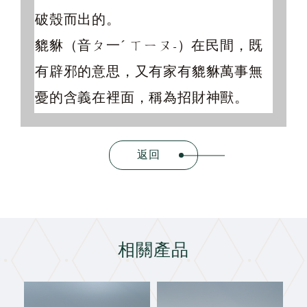
破殼而出的。
貔貅（音ㄆ一ˊ ㄒㄧㄡ-）在民間，既
有辟邪的意思，又有家有貔貅萬事無
憂的含義在裡面，稱為招財神獸。
返回
相關產品