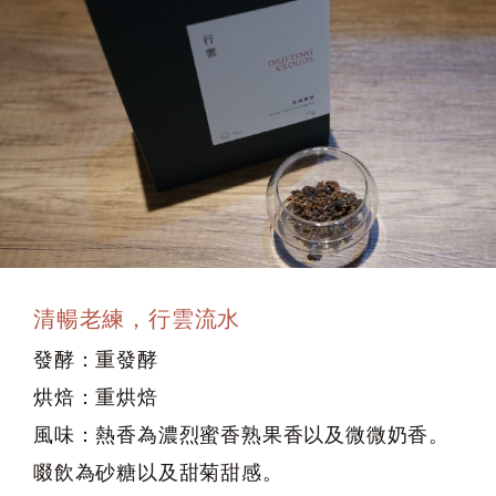
清暢老練，行雲流水
發酵：重發酵
烘焙：重烘焙
風味：熱香為濃烈蜜香熟果香以及微微奶香。
啜飲為砂糖以及甜菊甜感。