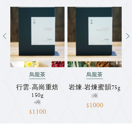
烏龍茶
烏龍茶
韻
行雲-高崗重焙
岩煉-岩煉蜜韻75g
150g
2兩
4兩
$1000
$1100