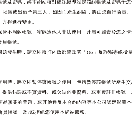
一組帳號及密碼，經本網站核對確認後即設定該組帳號及密碼予
、揭露或出借予第三人，如因而產生糾紛，將由您自行負責。
制，方得進行變更。
如因保管不周致帳號、密碼遭他人非法使用，此屬可歸責於您之
的會員帳號。
問題發生時，請立即撥打內政部警政署「165」反詐騙專線檢舉或報
他人冒用時，將立即暫停該帳號之使用，包括暫停該帳號所產生
限於）提供錯誤或不實資料、或欠缺必要資料、或重覆註冊帳號
商品無關的問題，或其他違反本合約內容等本公司認定影響本
會員帳號，及/或拒絕您使用本網站服務。